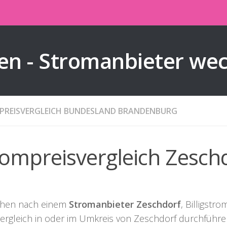
en - Stromanbieter we
PREISVERGLEICH BUNDESLAND BRANDENBURG
rompreisvergleich Zesch
chen nach einem
Stromanbieter Zeschdorf
, Billigstr
ergleich in oder im Umkreis von Zeschdorf durchführe