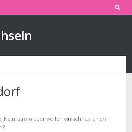
chseln
dorf
om, Naturstrom oder wollen einfach nur einen
n?