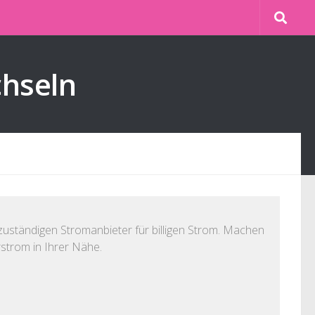
chseln
zuständigen Stromanbieter für billigen Strom. Machen
rstrom in Ihrer Nähe.