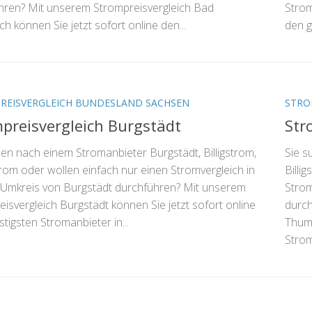
hren? Mit unserem Strompreisvergleich Bad
Strom
 können Sie jetzt sofort online den...
den g
REISVERGLEICH BUNDESLAND SACHSEN
STRO
preisvergleich Burgstädt
Str
en nach einem Stromanbieter Burgstädt, Billigstrom,
Sie s
rom oder wollen einfach nur einen Stromvergleich in
Billi
 Umkreis von Burgstädt durchführen? Mit unserem
Strom
isvergleich Burgstädt können Sie jetzt sofort online
durch
tigsten Stromanbieter in...
Thumi
Strom