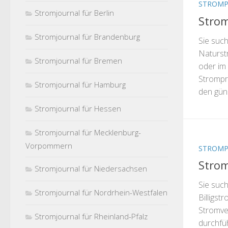
STROMP
Stromjournal für Berlin
Strom
Stromjournal für Brandenburg
Sie suc
Naturst
Stromjournal für Bremen
oder im
Strompre
Stromjournal für Hamburg
den güns
Stromjournal für Hessen
Stromjournal für Mecklenburg-
Vorpommern
STROMP
Strom
Stromjournal für Niedersachsen
Sie suc
Stromjournal für Nordrhein-Westfalen
Billigst
Stromve
Stromjournal für Rheinland-Pfalz
durchfü