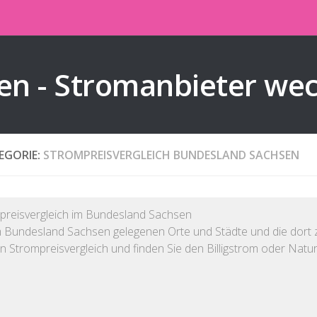
en - Stromanbieter we
EGORIE:
STROMPREISVERGLEICH BUNDESLAND SACHSEN
preisvergleich im Bundesland Sachsen
im Bundesland Sachsen gelegenen Orte und Städte und die dort 
n Strompreisvergleich und finden Sie den Billigstrom oder Natu