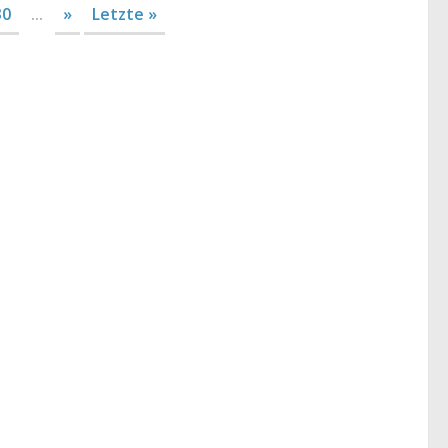
30
...
»
Letzte »