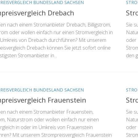
REISVERGLEICH BUNDESLAND SACHSEN
STRO
preisvergleich Drebach
Str
hen nach einem Stromanbieter Drebach, Billigstrom,
Sie s
rom oder wollen einfach nur einen Stromvergleich in
Natur
 Umkreis von Drebach durchführen? Mit unserem
oder 
isvergleich Drebach können Sie jetzt sofort online
Strom
tigsten Stromanbieter in...
den g
REISVERGLEICH BUNDESLAND SACHSEN
STRO
preisvergleich Frauenstein
Str
hen nach einem Stromanbieter Frauenstein,
Sie s
rom, Naturstrom oder wollen einfach nur einen
Natur
rgleich in oder im Umkreis von Frauenstein
oder 
hren? Mit unserem Strompreisvergleich Frauenstein
Strom