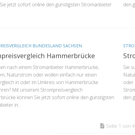
ie jetzt sofort online den günstigsten Stromanbieter
den g
REISVERGLEICH BUNDESLAND SACHSEN
STRO
mpreisvergleich Hammerbrücke
Str
hen nach einem Stromanbieter Hammerbrücke,
Sie s
rom, Naturstrom oder wollen einfach nur einen
Natur
rgleich in oder im Umkreis von Hammerbrücke
oder 
hren? Mit unserem Strompreisvergleich
Strom
rücke können Sie jetzt sofort online den günstigsten
den g
ieter in...
Seite 1 von 