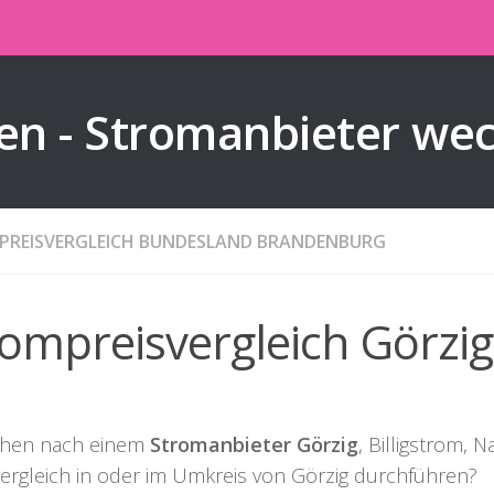
en - Stromanbieter we
PREISVERGLEICH BUNDESLAND BRANDENBURG
rompreisvergleich Görzig
chen nach einem
Stromanbieter Görzig
, Billigstrom, 
ergleich in oder im Umkreis von Görzig durchführen?