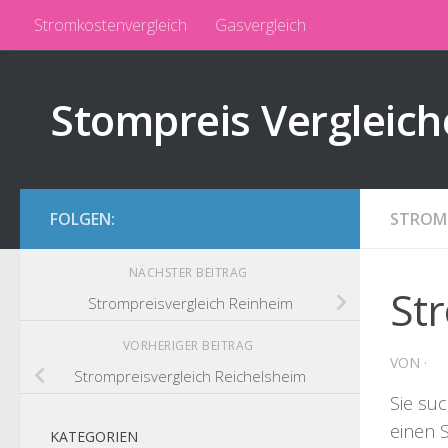
Stromkostenvergleich
Gasvergleich
Zum Inhalt springen
Stompreis Vergleich
FOLGEN:
STROMP
NÄCHSTER BEITRAG
St
Strompreisvergleich Reinheim
VORHERIGER BEITRAG
VON
·
Strompreisvergleich Reichelsheim
Sie su
einen 
KATEGORIEN