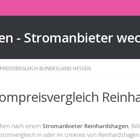
en - Stromanbieter we
REISVERGLEICH BUNDESLAND HESSEN
rompreisvergleich Rein
chen nach einem
Stromanbieter Reinhardshagen
, Bi
Stromvergleich in oder im Umkreis von Reinhardshage