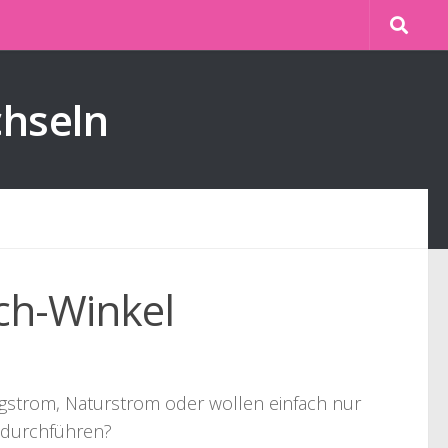
chseln
ch-Winkel
lligstrom, Naturstrom oder wollen einfach nur
l durchführen?