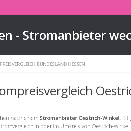
en - Stromanbieter we
REISVERGLEICH BUNDESLAND HESSEN
rompreisvergleich Oestri
chen nach einem
Stromanbieter Oestrich-Winkel
, Bi
Stromvergleich in oder im Umkreis von Oestrich-Winke