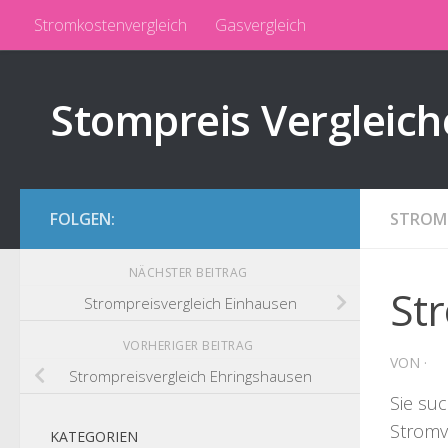
Stromkostenvergleich
Gasvergleich
Zum Inhalt springen
Stompreis Vergleich
FOLGEN:
STROMP
NÄCHSTER BEITRAG
Str
Strompreisvergleich Einhausen
VORHERIGER BEITRAG
VON
·
Strompreisvergleich Ehringshausen
Sie su
Stromv
KATEGORIEN