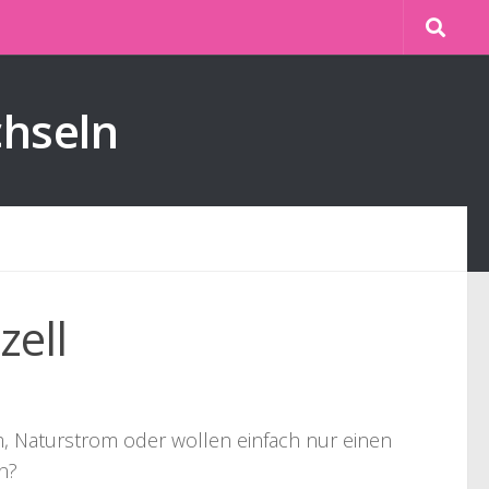
chseln
zell
om, Naturstrom oder wollen einfach nur einen
n?