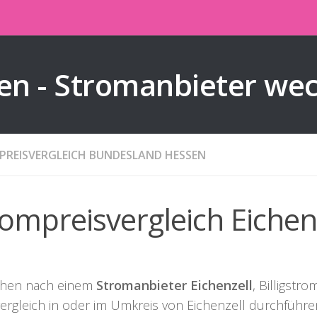
en - Stromanbieter we
REISVERGLEICH BUNDESLAND HESSEN
ompreisvergleich Eichen
chen nach einem
Stromanbieter Eichenzell
, Billigstr
ergleich in oder im Umkreis von Eichenzell durchführe