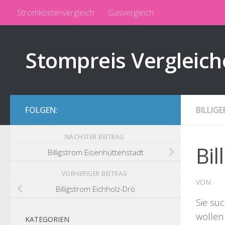
Stromkostenvergleich
Gasvergleich
Zum Inhalt springen
Stompreis Vergleich
FOLGEN:
BILLIG
NÄCHSTER BEITRAG
Bil
Billigstrom Eisenhüttenstadt
VORHERIGER BEITRAG
VON
·
Billigstrom Eichholz-Drö
Sie su
wollen
KATEGORIEN