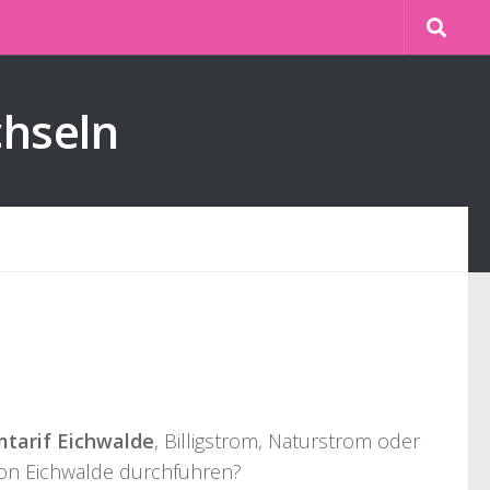
chseln
tarif Eichwalde
, Billigstrom, Naturstrom oder
von Eichwalde durchführen?