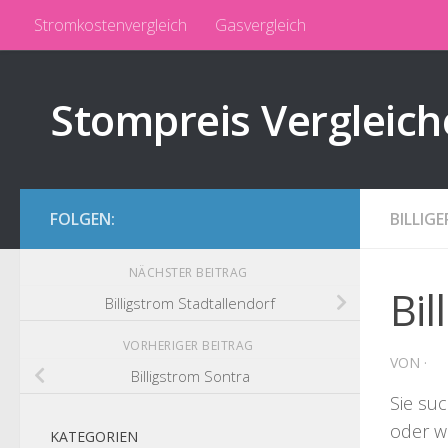
Stromkostenvergleich
Gasvergleich
Zum Inhalt springen
Stompreis Vergleich
FOLGEN:
BILLIG
NÄCHSTER BEITRAG
Bi
Billigstrom Stadtallendorf
VORHERIGER BEITRAG
VON
·
Billigstrom Sontra
Sie su
oder w
KATEGORIEN