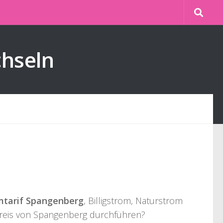
chseln
mtarif Spangenberg
, Billigstrom, Naturstrom
kreis von Spangenberg durchführen?