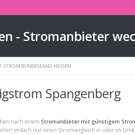
en - Stromanbieter we
ER STROM BUNDESLAND HESSEN
lligstrom Spangenberg
chen nach einem
Stromanbieter mit günstigem Stro
ollen einfach nur einen Stromvergleich in oder im Um