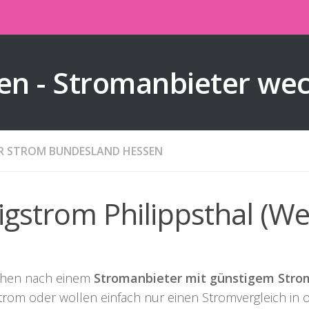
en - Stromanbieter we
ER STROM BUNDESLAND HESSEN
ligstrom Philippsthal (We
chen nach einem
Stromanbieter mit günstigem Stromt
trom oder wollen einfach nur einen Stromvergleich in o