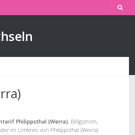
chseln
rra)
arif Philippsthal (Werra)
, Billigstrom,
der im Umkreis von Philippsthal (Werra)