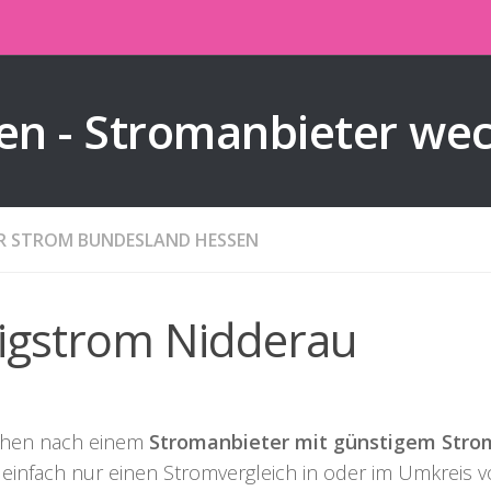
en - Stromanbieter we
ER STROM BUNDESLAND HESSEN
ligstrom Nidderau
chen nach einem
Stromanbieter mit günstigem Stro
 einfach nur einen Stromvergleich in oder im Umkreis