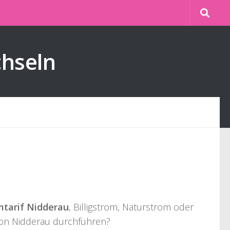
chseln
mtarif Nidderau
, Billigstrom, Naturstrom oder
 von Nidderau durchführen?