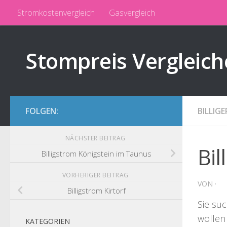
Stromkostenvergleich
Gasvergleich
Zum Inhalt springen
Stompreis Vergleich
FOLGEN:
BILLIG
NÄCHSTER BEITRAG
Bil
Billigstrom Königstein im Taunus
VORHERIGER BEITRAG
VON
·
Billigstrom Kirtorf
Sie su
wollen
KATEGORIEN