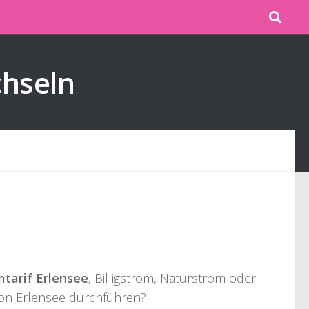
chseln
tarif Erlensee
, Billigstrom, Naturstrom oder
von Erlensee durchführen?