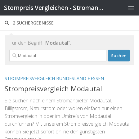
Stompreis Vergleichen - Stromanbieter wechseln
Zum Inhalt springen
2 SUCHERGEBNISSE
Für den Begriff "
Modautal
".
Suchen
nach:
STROMPREISVERGLEICH BUNDESLAND HESSEN
Strompreisvergleich Modautal
Sie suchen nach einem Stromanbieter Modautal,
Billigstrom, Naturstrom oder wollen einfach nur einen
Stromvergleich in oder im Umkreis von Modautal
durchführen? Mit unserem Strompreisvergleich Modautal
können Sie jetzt sofort online den günstigsten