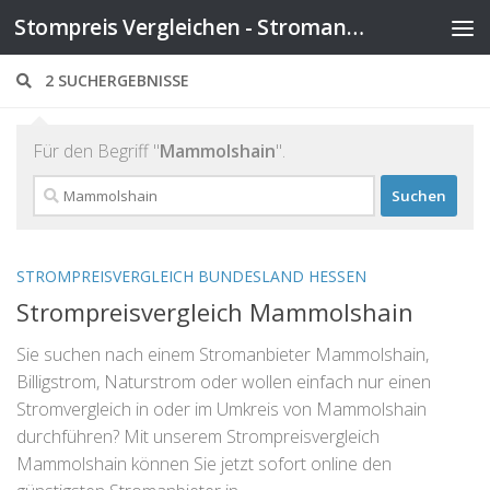
Stompreis Vergleichen - Stromanbieter wechseln
Zum Inhalt springen
2 SUCHERGEBNISSE
Für den Begriff "
Mammolshain
".
Suchen
nach:
STROMPREISVERGLEICH BUNDESLAND HESSEN
Strompreisvergleich Mammolshain
Sie suchen nach einem Stromanbieter Mammolshain,
Billigstrom, Naturstrom oder wollen einfach nur einen
Stromvergleich in oder im Umkreis von Mammolshain
durchführen? Mit unserem Strompreisvergleich
Mammolshain können Sie jetzt sofort online den