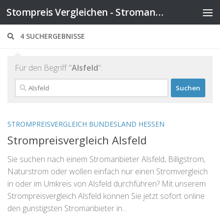
Stompreis Vergleichen - Stromanbieter wechseln
Zum Inhalt springen
4 SUCHERGEBNISSE
Für den Begriff "
Alsfeld
".
Suchen
nach:
STROMPREISVERGLEICH BUNDESLAND HESSEN
Strompreisvergleich Alsfeld
Sie suchen nach einem Stromanbieter Alsfeld, Billigstrom,
Naturstrom oder wollen einfach nur einen Stromvergleich
in oder im Umkreis von Alsfeld durchführen? Mit unserem
Strompreisvergleich Alsfeld können Sie jetzt sofort online
den günstigsten Stromanbieter in...